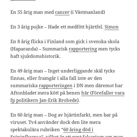
En 55 årig man med
cancer
(i Västmanland)
En 3 årig pojke – Hade ett medfött hjärtfel.
Simon
En 8 årig flicka i Finland som gick i svenska skola
(Haparanda) – Summarisk
rapportering
men tycks
haft sjukdomshistorik.
En 49 årig man – Inget underliggande skäl tycks
finnas, eller framgår i alla fall inte av den
summariska
rapporteringen
i DN men däremot har
Aftonbladet mera kött på benen
här (Förefaller vara
fp politikern Jan-Erik Brohede)
.
En 60 årig man – Dog av hjärtinfarkt, men bar på
viruset. Tv4 använder dock den lite mera
spektakulära rubriken “
60 åring död i
Svininfluensa
“, vilket är ett rent falsarium om man