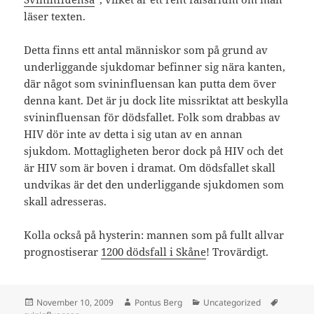
läser texten.
Detta finns ett antal människor som på grund av
underliggande sjukdomar befinner sig nära kanten,
där något som svininfluensan kan putta dem över
denna kant. Det är ju dock lite missriktat att beskylla
svininfluensan för dödsfallet. Folk som drabbas av
HIV dör inte av detta i sig utan av en annan
sjukdom. Mottagligheten beror dock på HIV och det
är HIV som är boven i dramat. Om dödsfallet skall
undvikas är det den underliggande sjukdomen som
skall adresseras.
Kolla också på hysterin: mannen som på fullt allvar
prognostiserar
1200 dödsfall i Skåne
! Trovärdigt.
Posted
Author
Categories
Tags
November 10, 2009
Pontus Berg
Uncategorized