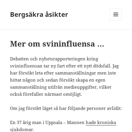
Bergsäkra åsikter
MENU
AND
WIDGETS
Mer om svininfluensa …
Debatten och nyhetsrapporteringen kring
svininfluensan tar ny fart efter ett nytt dödsfall. Jag
har försökt leta efter sammanställningar men inte
hittat någon och sedan försökt skapa en egen
sammanställning utifrån medieuppgifter, vilket
också förefaller närmast omöjligt.
Om jag förstått läget så har följande personer avlidit:
En 37 årig man i Uppsala – Mannen
hade kroniska
sjukdomar.