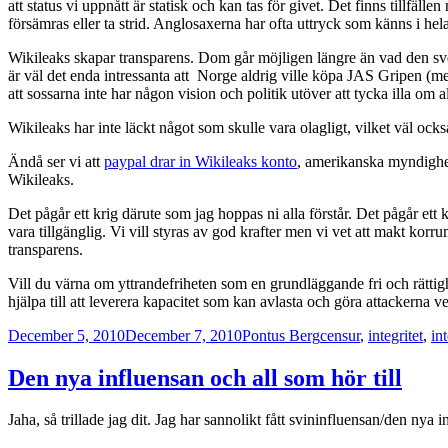
att status vi uppnått är statisk och kan tas för givet. Det finns tillfäll
försämras eller ta strid. Anglosaxerna har ofta uttryck som känns i hel
Wikileaks skapar transparens. Dom går möjligen längre än vad den sven
är väl det enda intressanta att Norge aldrig ville köpa JAS Gripen (men
att sossarna inte har någon vision och politik utöver att tycka illa om a
Wikileaks har inte läckt något som skulle vara olagligt, vilket väl också
Ändå ser vi att
paypal drar in Wikileaks konto
, amerikanska myndigh
Wikileaks.
Det pågår ett krig därute som jag hoppas ni alla förstår. Det pågår ett 
vara tillgänglig. Vi vill styras av god krafter men vi vet att makt ko
transparens.
Vill du värna om yttrandefriheten som en grundläggande fri och rättigh
hjälpa till att leverera kapacitet som kan avlasta och göra attackerna
Posted
Author
Categories
December 5, 2010
December 7, 2010
Pontus Berg
censur
,
integritet
,
in
on
Den nya influensan och all som hör till
Jaha, så trillade jag dit. Jag har sannolikt fått svininfluensan/den n