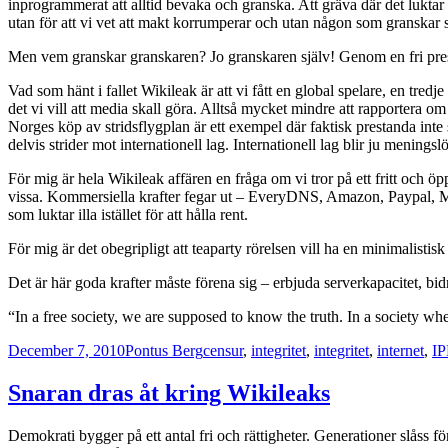
inprogrammerat att alltid bevaka och granska. Att gräva där det luktar
utan för att vi vet att makt korrumperar och utan någon som granskar så
Men vem granskar granskaren? Jo granskaren själv! Genom en fri pre
Vad som hänt i fallet Wikileak är att vi fått en global spelare, en tredj
det vi vill att media skall göra. Alltså mycket mindre att rapportera o
Norges köp av stridsflygplan är ett exempel där faktisk prestanda inte s
delvis strider mot internationell lag. Internationell lag blir ju menings
För mig är hela Wikileak affären en fråga om vi tror på ett fritt och öp
vissa. Kommersiella krafter fegar ut – EveryDNS, Amazon, Paypal, Maste
som luktar illa istället för att hålla rent.
För mig är det obegripligt att teaparty rörelsen vill ha en minimalistisk
Det är här goda krafter måste förena sig – erbjuda serverkapacitet, bi
“In a free society, we are supposed to know the truth. In a society wh
Posted
Author
Categories
December 7, 2010
Pontus Berg
censur
,
integritet
,
integritet
,
internet
,
I
on
Snaran dras åt kring Wikileaks
Demokrati bygger på ett antal fri och rättigheter. Generationer slåss för a