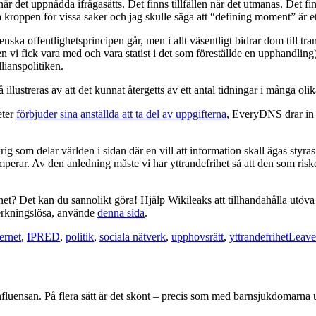
en när det uppnådda ifrågasätts. Det finns tillfällen när det utmanas. Det f
a kroppen för vissa saker och jag skulle säga att “defining moment” är e
ska offentlighetsprincipen går, men i allt väsentligt bidrar dom till t
 vi fick vara med och vara statist i det som föreställde en upphandling) 
llianspolitiken.
 illustreras av att det kunnat återgetts av ett antal tidningar i många olik
eter
förbjuder sina anställda att ta del av uppgifterna
, EveryDNS drar in 
krig som delar världen i sidan där en vill att information skall ägas styr
rrumperar. Av den anledning måste vi har yttrandefrihet så att den som 
et? Det kan du sannolikt göra! Hjälp Wikileaks att tillhandahålla utöva 
 verkningslösa, använde
denna sida
.
ternet
,
IPRED
,
politik
,
sociala nätverk
,
upphovsrätt
,
yttrandefrihet
Leave
ya influensan. På flera sätt är det skönt – precis som med barnsjukdomar