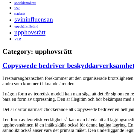
socialdemokrati
SS7
stadsnät
svininfluensan
uppehållstillstånd
upphovsrätt
VLR
Category:
upphovsrätt
Copyswede bedriver beskyddarverksamhe
I restaurangbranschen förekommer att den organiserade brottsligheten 
andra som kommer i liknande ärenden.
I någon form av teoretisk modell kan man säga att det rör sig om en rele
bara en form av utpressning. Den är illegitim och bör bekämpas med al
Det är därför närmast chockerande att Copyswede bedriver en helt jämf
I en form av teoretisk verklighet så kan man hävda att all lagringsmed
upphovsmännen få en intäktskälla också för denna lagliga lagring. En 
sannolikt också anser vara det primära målet. Den underliggande legiti