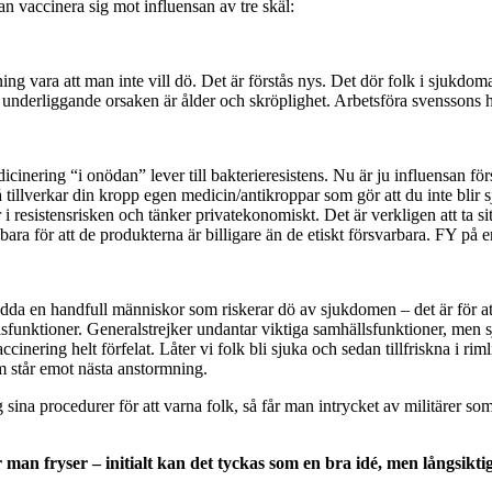
an vaccinera sig mot influensan av tre skäl:
ckning vara att man inte vill dö. Det är förstås nys. Det dör folk i sjuk
 underliggande orsaken är ålder och skröplighet. Arbetsföra svenssons ha
medicinering “i onödan” lever till bakterieresistens. Nu är ju influensan f
 så tillverkar din kropp egen medicin/antikroppar som gör att du inte bl
i resistensrisken och tänker privatekonomiskt. Det är verkligen att ta s
 bara för att de produkterna är billigare än de etiskt försvarbara. FY på e
rädda en handfull människor som riskerar dö av sjukdomen – det är för att
ällsfunktioner. Generalstrejker undantar viktiga samhällsfunktioner, me
 vaccinering helt förfelat. Låter vi folk bli sjuka och sedan tillfriskna i 
om står emot nästa anstormning.
ina procedurer för att varna folk, så får man intrycket av militärer som ä
r man fryser – initialt kan det tyckas som en bra idé, men långsikti