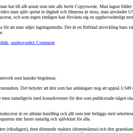
har till allt annat som inte alls berör Copyswede. Man lagrar bilder man
r video man själv spelat in digitalt och filmerna är stora, man använde
ducerat, och som ingen rimligen kan förvänta sig en upphovsrättsligt mot
a för att man säljer lagringsmedia. Det är en förfelad utveckling bara v
r.
on
litik
,
upphovsrätt
1 Comment
Copyswede
bedriver
beskyddarverksamhet
ramverk som kanske begränsar.
sentation. Det betyder att den som har anhängare nog att uppnå 1/349 del
 men naturligtvis med konsekvenser för den som publicerade något olagligt
roducerar är en allmän handling och allt som inte beläggs med sekretess 
rens inte fanns naturlig och självklart för alla.
en (riksdagen), dem dömande makten (domstolarna) och den granskande m