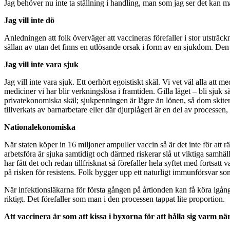
Jag behöver nu inte ta ställning i handling, man som jag ser det kan m
Jag vill inte dö
Anledningen att folk överväger att vaccineras förefaller i stor utsträ
sällan av utan det finns en utlösande orsak i form av en sjukdom. Den
Jag vill inte vara sjuk
Jag vill inte vara sjuk. Ett oerhört egoistiskt skäl. Vi vet väl alla att 
mediciner vi har blir verkningslösa i framtiden. Gilla läget – bli sjuk
privatekonomiska skäl; sjukpenningen är lägre än lönen, så dom skiter 
tillverkats av barnarbetare eller där djurplågeri är en del av processen,
Nationalekonomiska
När staten köper in 16 miljoner ampuller vaccin så är det inte för att 
arbetsföra är sjuka samtidigt och därmed riskerar slå ut viktiga samh
har fått det och redan tillfrisknat så förefaller hela syftet med fortsatt
på risken för resistens. Folk bygger upp ett naturligt immunförsvar s
När infektionsläkarna för första gången på årtionden kan få köra igång s
riktigt. Det förefaller som man i den processen tappat lite proportion.
Att vaccinera är som att kissa i byxorna för att hålla sig varm nä