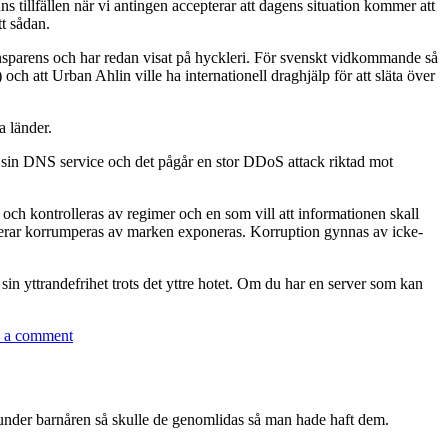
inns tillfällen när vi antingen accepterar att dagens situation kommer att
tt sådan.
ransparens och har redan visat på hyckleri. För svenskt vidkommande så
och att Urban Ahlin ville ha internationell draghjälp för att släta över
a länder.
sin DNS service och det pågår en stor DDoS attack riktad mot
as och kontrolleras av regimer och en som vill att informationen skall
riskerar korrumperas av marken exponeras. Korruption gynnas av icke-
sin yttrandefrihet trots det yttre hotet. Om du har en server som kan
on
 a comment
Snaran
dras
åt
kring
na under barnåren så skulle de genomlidas så man hade haft dem.
Wikileaks