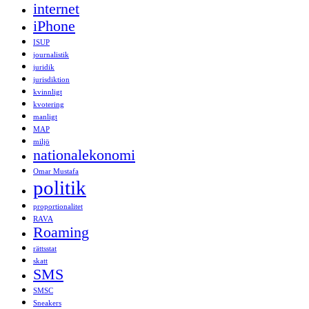
internet
iPhone
ISUP
journalistik
juridik
jurisdiktion
kvinnligt
kvotering
manligt
MAP
miljö
nationalekonomi
Omar Mustafa
politik
proportionalitet
RAVA
Roaming
rättsstat
skatt
SMS
SMSC
Sneakers