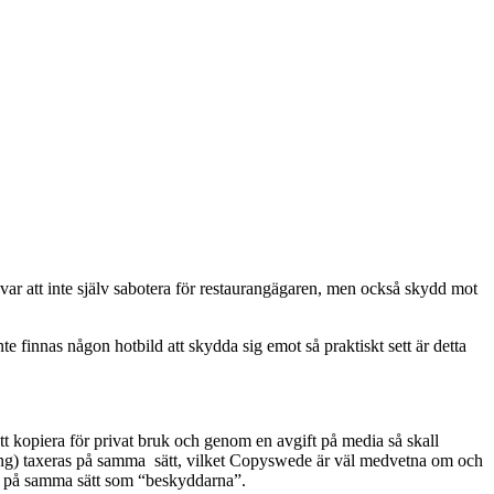
var att inte själv sabotera för restaurangägaren, men också skydd mot
te finnas någon hotbild att skydda sig emot så praktiskt sett är detta
att kopiera för privat bruk och genom en avgift på media så skall
iering) taxeras på samma sätt, vilket Copyswede är väl medvetna om och
cis på samma sätt som “beskyddarna”.