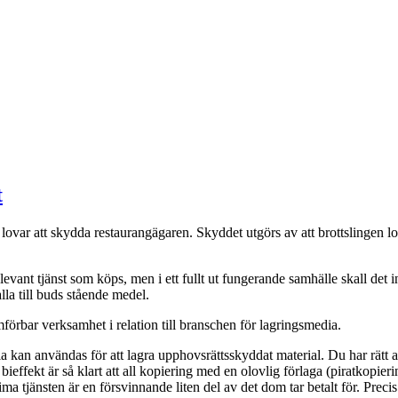
t
lovar att skydda restaurangägaren. Skyddet utgörs av att brottslingen lo
vant tjänst som köps, men i ett fullt ut fungerande samhälle skall det in
la till buds stående medel.
örbar verksamhet i relation till branschen för lagringsmedia.
ia kan användas för att lagra upphovsrättsskyddat material. Du har rätt 
bieffekt är så klart att all kopiering med en olovlig förlaga (piratkop
ma tjänsten är en försvinnande liten del av det dom tar betalt för. Pre