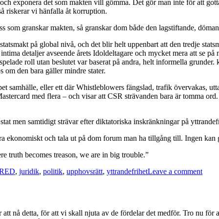
 och exponera det som makten vill gömma. Det gör man inte för att gotta 
 riskerar vi hänfalla åt korruption.
ss som granskar makten, så granskar dom både den lagstiftande, döman
e statsmakt på global nivå, och det blir helt uppenbart att den tredje stats
m intima detaljer avseende årets Idoldeltagare och mycket mera att se på 
pelade roll utan beslutet var baserat på andra, helt informella grunder. k
lös om den bara gäller mindre stater.
pet samhälle, eller ett där Whistleblowers fängslad, trafik övervakas, utt
rcard med flera – och visar att CSR strävanden bara är tomma ord. Polit
 stat men samtidigt strävar efter diktatoriska inskränkningar på yttrandef
dra ekonomiskt och tala ut på dom forum man ha tillgång till. Ingen kan 
ere truth becomes treason, we are in big trouble.”
on
PRED
,
juridik
,
politik
,
upphovsrätt
,
yttrandefrihet
Leave a comment
Assa
gripe
…
tt nå detta, för att vi skall njuta av de fördelar det medför. Tro nu för all