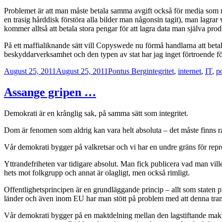
Problemet är att man måste betala samma avgift också för media som man 
en trasig hårddisk förstöra alla bilder man någonsin tagit), man lagra
kommer alltså att betala stora pengar för att lagra data man själva pro
På ett maffialiknande sätt vill Copyswede nu förmå handlarna att betal
beskyddarverksamhet och den typen av stat har jag inget förtroende fö
Posted
Author
Categories
August 25, 2011
August 25, 2011
Pontus Berg
integritet
,
internet
,
IT
,
po
on
Assange gripen …
Demokrati är en krånglig sak, på samma sätt som integritet.
Dom är fenomen som aldrig kan vara helt absoluta – det måste finns 
Vår demokrati bygger på valkretsar och vi har en undre gräns för repre
Yttrandefriheten var tidigare absolut. Man fick publicera vad man ville
hets mot folkgrupp och annat är olagligt, men också rimligt.
Offentlighetsprincipen är en grundläggande princip – allt som staten p
länder och även inom EU har man stött på problem med att denna transpa
Vår demokrati bygger på en maktdelning mellan den lagstiftande makt