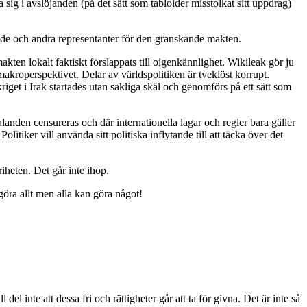
sig i avslöjanden (på det sätt som tabloider misstolkat sitt uppdrag)
de och andra representanter för den granskande makten.
makten lokalt faktiskt förslappats till oigenkännlighet. Wikileak gör ju
makroperspektivet. Delar av världspolitiken är tveklöst korrupt.
riget i Irak startades utan sakliga skäl och genomförs på ett sätt som
alanden censureras och där internationella lagar och regler bara gäller
iker vill använda sitt politiska inflytande till att täcka över det
riheten. Det går inte ihop.
göra allt men alla kan göra något!
nge
n
 del inte att dessa fri och rättigheter går att ta för givna. Det är inte så