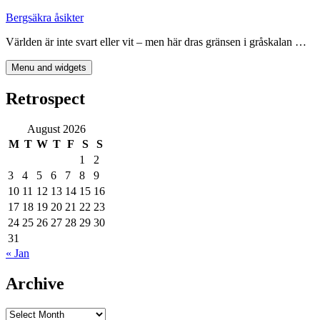
Skip
Bergsäkra åsikter
to
Världen är inte svart eller vit – men här dras gränsen i gråskalan …
content
Menu and widgets
Retrospect
August 2026
M
T
W
T
F
S
S
1
2
3
4
5
6
7
8
9
10
11
12
13
14
15
16
17
18
19
20
21
22
23
24
25
26
27
28
29
30
31
« Jan
Archive
Archive