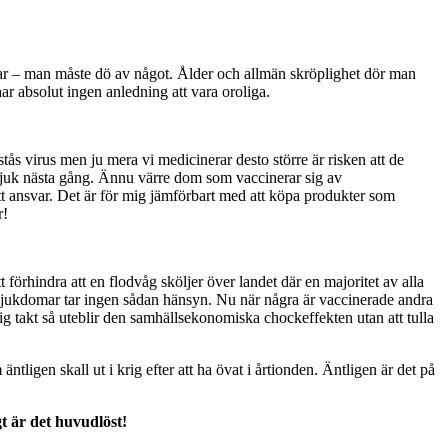
domar – man måste dö av något. Ålder och allmän skröplighet dör man
r absolut ingen anledning att vara oroliga.
örstås virus men ju mera vi medicinerar desto större är risken att de
ir sjuk nästa gång. Ännu värre dom som vaccinerar sig av
itt ansvar. Det är för mig jämförbart med att köpa produkter som
r!
 förhindra att en flodvåg sköljer över landet där en majoritet av alla
n sjukdomar tar ingen sådan hänsyn. Nu när några är vaccinerade andra
rimlig takt så uteblir den samhällsekonomiska chockeffekten utan att tulla
ntligen skall ut i krig efter att ha övat i årtionden. Äntligen är det på
gt är det huvudlöst!